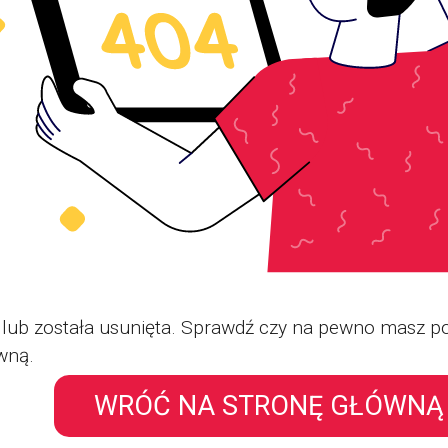
eje lub została usunięta. Sprawdź czy na pewno mas
wną.
WRÓĆ NA STRONĘ GŁÓWNĄ