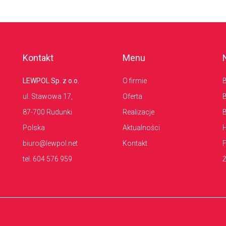
Kontakt
Menu
LEWPOL Sp. z o.o.
O firmie
B
ul. Stawowa 17,
Oferta
B
87-700 Rudunki
Realizacje
B
Polska
Aktualności
H
biuro@lewpol.net
Kontakt
F
tel. 604 576 959
Ż